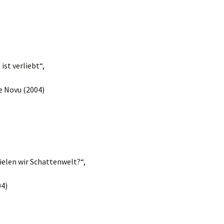
ist verliebt“,
e Novu (2004)
ielen wir Schattenwelt?“,
04)