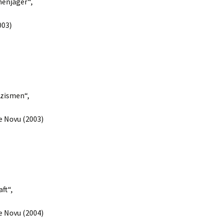
henjäger“,
003)
izismen“,
e Novu (2003)
ft“,
e Novu (2004)