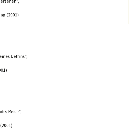
dersehen“,
lag (2001)
eines Delfins“,
001)
dts Reise“,
 (2001)