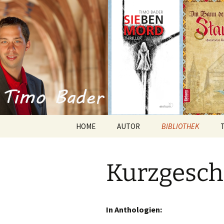
Willkommen im Reich der Gesc
Timo Bade
HOME
AUTOR
BIBLIOTHEK
Romane
Kurzgesch
Anthologien
Kurzgeschichten
In Anthologien: