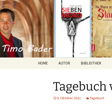
Willkommen im Reich der Gesc
Timo Bade
HOME
AUTOR
BIBLIOTHEK
Romane
Tagebuch 
Anthologien
Kurzgeschichten
6. Oktober 2022
Tagebuch