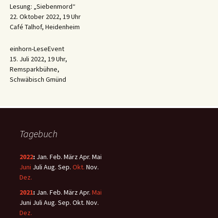
Lesung: „Siebenmord“
22. Oktober 2022, 19 Uhr
Café Talhof, Heidenheim
einhorn-LeseEvent
15. Juli 2022, 19 Uhr,
Remsparkbühne,
Schwäbisch Gmünd
Tagebuch
2022
:
Jan.
Feb.
März
Apr.
Mai
Juni
Juli
Aug.
Sep.
Okt.
Nov.
Dez.
2021
:
Jan.
Feb.
März
Apr.
Mai
Juni
Juli
Aug.
Sep.
Okt.
Nov.
Dez.