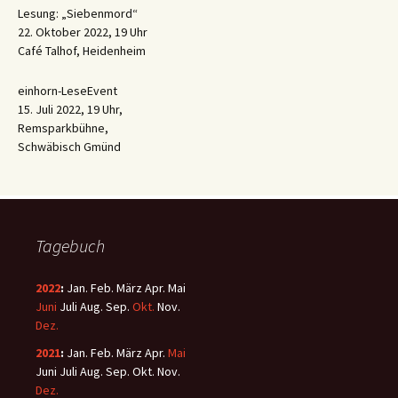
Lesung: „Siebenmord“
22. Oktober 2022, 19 Uhr
Café Talhof, Heidenheim
einhorn-LeseEvent
15. Juli 2022, 19 Uhr,
Remsparkbühne,
Schwäbisch Gmünd
Tagebuch
2022
:
Jan.
Feb.
März
Apr.
Mai
Juni
Juli
Aug.
Sep.
Okt.
Nov.
Dez.
2021
:
Jan.
Feb.
März
Apr.
Mai
Juni
Juli
Aug.
Sep.
Okt.
Nov.
Dez.