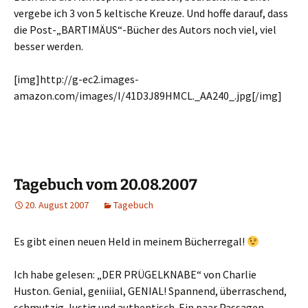
vergebe ich 3 von 5 keltische Kreuze. Und hoffe darauf, dass
die Post-„BARTIMÄUS“-Bücher des Autors noch viel, viel
besser werden.
[img]http://g-ec2.images-
amazon.com/images/I/41D3J89HMCL._AA240_.jpg[/img]
Tagebuch vom 20.08.2007
20. August 2007
Tagebuch
Es gibt einen neuen Held in meinem Bücherregal!
Ich habe gelesen: „DER PRÜGELKNABE“ von Charlie
Huston. Genial, geniiial, GENIAL! Spannend, überraschend,
schmutzig, lustig und authentisch. Ein paar Passagen