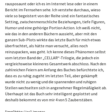
rausposaunt oder ich es im Internet lese oder in einem
Bericht im Fernsehen sehe. Ich verstehe durchaus, wieso
viele so begeistert von der Reihe sind: ein fantastisches
Setting, zwischenmenschliche Beziehungen, tiefe Figuren,
Humor und eine gehörige Portion Action. Ich weiß nicht,
wie das in den anderen Büchern aussieht, aber mit den
ganzen Sub-Plots wirkte das letzte Buch für mich etwas
überfrachtet, als hätte man versucht, alles noch
reinzupacken, was geht. Ich kenne dieses Phänomen selbst
vom letzten Band der „CELLAR“-Trilogie, die jedoch ein
vergleichsweise kleineres Gesamtwerk abschloss. Nach den
zahlreichen Feiern am Anfang des Buches befürchtete ich,
dass es zu ruhig zugeht im letzten Teil, aber gekämpft
wurde nicht zu wenig und die spannenden und ruhigen
Stellen wechselten sich in angenehmer Regelmäßigkeit ab.
Überhaupt ist das Buch sehr intelligent geplottet und
deshalb bekommt es von mir 4 von 5 Zauberstäben.
[img]http://ec1.images-