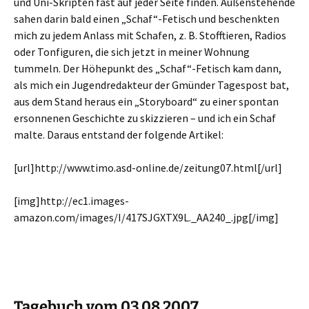
und Uni-Skripten fast auf jeder Seite finden. Außenstehende
sahen darin bald einen „Schaf“-Fetisch und beschenkten
mich zu jedem Anlass mit Schafen, z. B. Stofftieren, Radios
oder Tonfiguren, die sich jetzt in meiner Wohnung
tummeln. Der Höhepunkt des „Schaf“-Fetisch kam dann,
als mich ein Jugendredakteur der Gmünder Tagespost bat,
aus dem Stand heraus ein „Storyboard“ zu einer spontan
ersonnenen Geschichte zu skizzieren – und ich ein Schaf
malte. Daraus entstand der folgende Artikel:
[url]http://www.timo.asd-online.de/zeitung07.html[/url]
[img]http://ec1.images-
amazon.com/images/I/417SJGXTX9L._AA240_.jpg[/img]
Tagebuch vom 03.08.2007