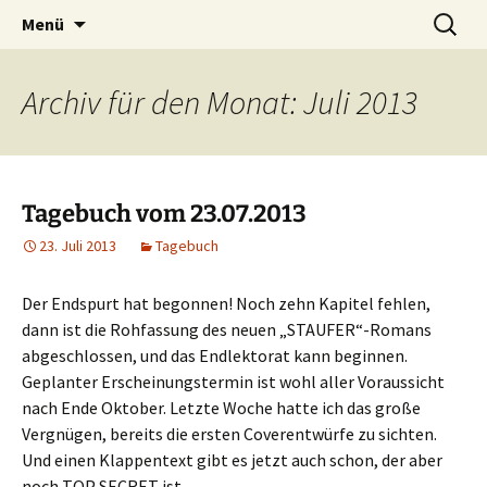
Willkommen im Reich der Geschichten
Timo Bader
Menü
Archiv für den Monat: Juli 2013
Tagebuch vom 23.07.2013
23. Juli 2013
Tagebuch
Der Endspurt hat begonnen! Noch zehn Kapitel fehlen,
dann ist die Rohfassung des neuen „STAUFER“-Romans
abgeschlossen, und das Endlektorat kann beginnen.
Geplanter Erscheinungstermin ist wohl aller Voraussicht
nach Ende Oktober. Letzte Woche hatte ich das große
Vergnügen, bereits die ersten Coverentwürfe zu sichten.
Und einen Klappentext gibt es jetzt auch schon, der aber
noch TOP SECRET ist.