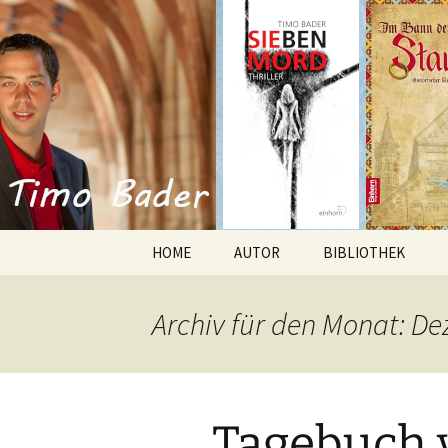
Willkommen im Reich der Gesc
Timo Bade
HOME
AUTOR
BIBLIOTHEK
Romane
Archiv für den Monat: D
Anthologien
Kurzgeschichten
Tagebuch 