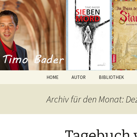
Willkommen im Reich der Gesc
Timo Bade
HOME
AUTOR
BIBLIOTHEK
Romane
Archiv für den Monat: D
Anthologien
Kurzgeschichten
Tagebuch 