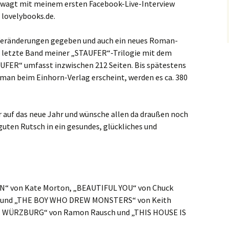
gewagt mit meinem ersten Facebook-Live-Interview
 lovelybooks.de.
e Veränderungen gegeben und auch ein neues Roman-
und letzte Band meiner „STAUFER“-Trilogie mit dem
FER“ umfasst inzwischen 212 Seiten. Bis spätestens
man beim Einhorn-Verlag erscheint, werden es ca. 380
hr auf das neue Jahr und wünsche allen da draußen noch
ten Rutsch in ein gesundes, glückliches und
N“ von Kate Morton, „BEAUTIFUL YOU“ von Chuck
“ und „THE BOY WHO DREW MONSTERS“ von Keith
N WÜRZBURG“ von Ramon Rausch und „THIS HOUSE IS