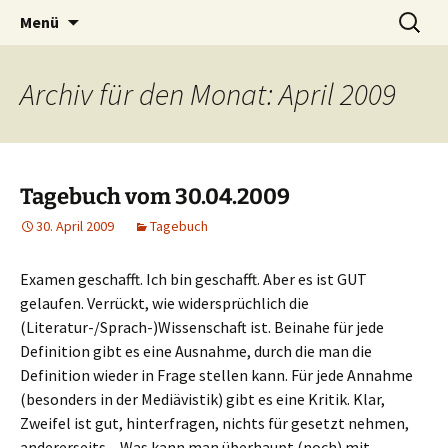
Willkommen im Reich der Geschichten
Timo Bader
Menü
Archiv für den Monat: April 2009
Tagebuch vom 30.04.2009
30. April 2009
Tagebuch
Examen geschafft. Ich bin geschafft. Aber es ist GUT
gelaufen. Verrückt, wie widersprüchlich die
(Literatur-/Sprach-)Wissenschaft ist. Beinahe für jede
Definition gibt es eine Ausnahme, durch die man die
Definition wieder in Frage stellen kann. Für jede Annahme
(besonders in der Mediävistik) gibt es eine Kritik. Klar,
Zweifel ist gut, hinterfragen, nichts für gesetzt nehmen,
andererseits – Was kann man überhaupt (noch) mit