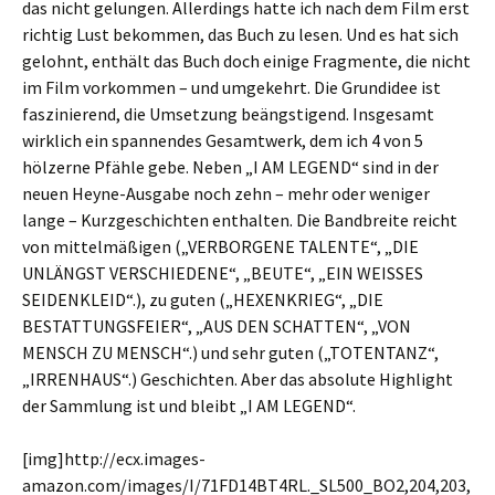
das nicht gelungen. Allerdings hatte ich nach dem Film erst
richtig Lust bekommen, das Buch zu lesen. Und es hat sich
gelohnt, enthält das Buch doch einige Fragmente, die nicht
im Film vorkommen – und umgekehrt. Die Grundidee ist
faszinierend, die Umsetzung beängstigend. Insgesamt
wirklich ein spannendes Gesamtwerk, dem ich 4 von 5
hölzerne Pfähle gebe. Neben „I AM LEGEND“ sind in der
neuen Heyne-Ausgabe noch zehn – mehr oder weniger
lange – Kurzgeschichten enthalten. Die Bandbreite reicht
von mittelmäßigen („VERBORGENE TALENTE“, „DIE
UNLÄNGST VERSCHIEDENE“, „BEUTE“, „EIN WEISSES
SEIDENKLEID“.), zu guten („HEXENKRIEG“, „DIE
BESTATTUNGSFEIER“, „AUS DEN SCHATTEN“, „VON
MENSCH ZU MENSCH“.) und sehr guten („TOTENTANZ“,
„IRRENHAUS“.) Geschichten. Aber das absolute Highlight
der Sammlung ist und bleibt „I AM LEGEND“.
[img]http://ecx.images-
amazon.com/images/I/71FD14BT4RL._SL500_BO2,204,203,