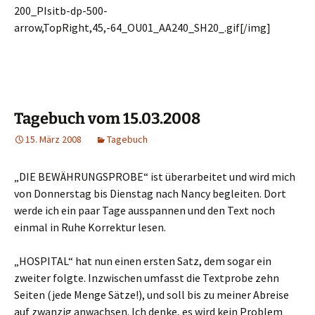
200_PIsitb-dp-500-
arrow,TopRight,45,-64_OU01_AA240_SH20_.gif[/img]
Tagebuch vom 15.03.2008
15. März 2008
Tagebuch
„DIE BEWÄHRUNGSPROBE“ ist überarbeitet und wird mich
von Donnerstag bis Dienstag nach Nancy begleiten. Dort
werde ich ein paar Tage ausspannen und den Text noch
einmal in Ruhe Korrektur lesen.
„HOSPITAL“ hat nun einen ersten Satz, dem sogar ein
zweiter folgte. Inzwischen umfasst die Textprobe zehn
Seiten (jede Menge Sätze!), und soll bis zu meiner Abreise
auf zwanzig anwachsen. Ich denke, es wird kein Problem