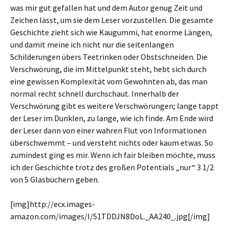
was mir gut gefallen hat und dem Autor genug Zeit und
Zeichen lässt, um sie dem Leser vorzustellen. Die gesamte
Geschichte zieht sich wie Kaugummi, hat enorme Längen,
und damit meine ich nicht nur die seitenlangen
Schilderungen übers Teetrinken oder Obstschneiden. Die
Verschwörung, die im Mittelpunkt steht, hebt sich durch
eine gewissen Komplexität vom Gewohnten ab, das man
normal recht schnell durchschaut. Innerhalb der
Verschwörung gibt es weitere Verschwörungen; lange tappt
der Leser im Dunklen, zu lange, wie ich finde. Am Ende wird
der Leser dann von einer wahren Flut von Informationen
überschwemmt – und versteht nichts oder kaum etwas. So
zumindest ging es mir. Wenn ich fair bleiben möchte, muss
ich der Geschichte trotz des großen Potentials „nur“ 3 1/2
von 5 Glasbüchern geben.
[img]http://ecx.images-
amazon.com/images/I/51TDDJN8DoL._AA240_.jpg[/img]