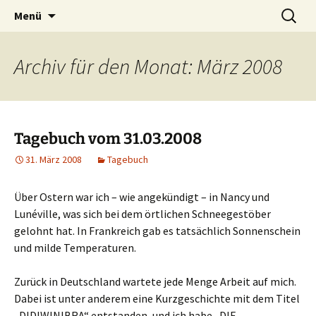
Willkommen im Reich der Geschichten
Timo Bader
Menü
Archiv für den Monat: März 2008
Tagebuch vom 31.03.2008
31. März 2008
Tagebuch
Über Ostern war ich – wie angekündigt – in Nancy und
Lunéville, was sich bei dem örtlichen Schneegestöber
gelohnt hat. In Frankreich gab es tatsächlich Sonnenschein
und milde Temperaturen.
Zurück in Deutschland wartete jede Menge Arbeit auf mich.
Dabei ist unter anderem eine Kurzgeschichte mit dem Titel
„DIDIWINIBRA“ entstanden, und ich habe „DIE