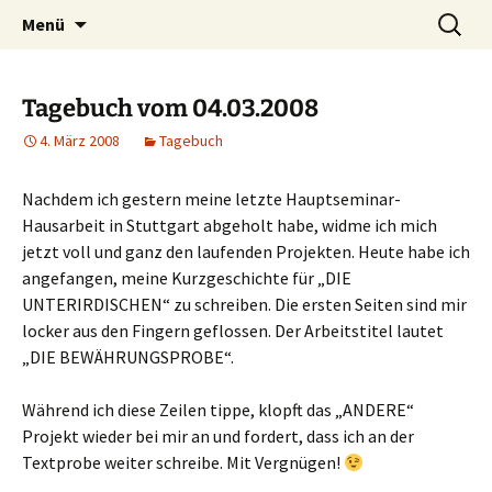
Willkommen im Reich der Geschichten
Timo Bader
Menü
Tagebuch vom 04.03.2008
4. März 2008
Tagebuch
Nachdem ich gestern meine letzte Hauptseminar-
Hausarbeit in Stuttgart abgeholt habe, widme ich mich
jetzt voll und ganz den laufenden Projekten. Heute habe ich
angefangen, meine Kurzgeschichte für „DIE
UNTERIRDISCHEN“ zu schreiben. Die ersten Seiten sind mir
locker aus den Fingern geflossen. Der Arbeitstitel lautet
„DIE BEWÄHRUNGSPROBE“.
Während ich diese Zeilen tippe, klopft das „ANDERE“
Projekt wieder bei mir an und fordert, dass ich an der
Textprobe weiter schreibe. Mit Vergnügen!