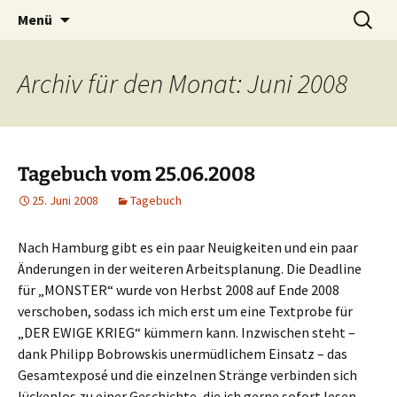
Willkommen im Reich der Geschichten
Timo Bader
Menü
Archiv für den Monat: Juni 2008
Tagebuch vom 25.06.2008
25. Juni 2008
Tagebuch
Nach Hamburg gibt es ein paar Neuigkeiten und ein paar
Änderungen in der weiteren Arbeitsplanung. Die Deadline
für „MONSTER“ wurde von Herbst 2008 auf Ende 2008
verschoben, sodass ich mich erst um eine Textprobe für
„DER EWIGE KRIEG“ kümmern kann. Inzwischen steht –
dank Philipp Bobrowskis unermüdlichem Einsatz – das
Gesamtexposé und die einzelnen Stränge verbinden sich
lückenlos zu einer Geschichte, die ich gerne sofort lesen