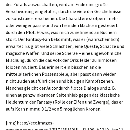
des Zufalls auszuschalten, wird am Ende eine große
Verschwörung eingeführt, durch die viele der Geschehnisse
zu konstruiert erscheinen. Die Charaktere stolpern mehr
oder weniger passiv und von fremden Mächten gesteuert
durch den Plot. Etwas, was mich zunehmend an Büchern
stört. Der Fantasy-Fan bekommt, was er (wahrscheinlich)
erwartet: Es gibt viele Schlachten, eine Queste, Schätze und
magische Waffen. Und derbe Scherze – eine ungewöhnliche
Mischung, durch die das Volk der Orks leider zu hirnlosen
Idioten mutiert. Das erinnert ein bisschen an die
mittelalterlichen Possenspiele, aber passt dann wieder
nicht zu den ausführlichen und blutigen Kampfszenen.
Manches gleicht der Autor durch flotte Dialoge und z. B.
einen augenzwinkernden Seitenhieb gegen das klassische
Heldentum der Fantasy (Rolle der Elfen und Zwerge), das er
aufs Korn nimmt. 3 1/2 von 5 möglichen Kronen.
[img]http://ecx.images-
amazon.com/images/I/51Z485JS0HL._SL500_AA240_.jpg[/i