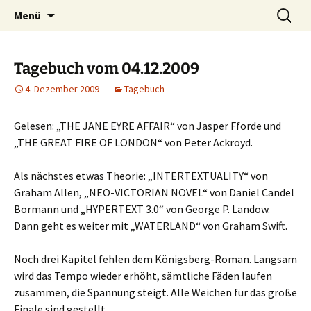
Willkommen im Reich der Geschichten
Timo Bader
Menü
Tagebuch vom 04.12.2009
4. Dezember 2009
Tagebuch
Gelesen: „THE JANE EYRE AFFAIR“ von Jasper Fforde und
„THE GREAT FIRE OF LONDON“ von Peter Ackroyd.
Als nächstes etwas Theorie: „INTERTEXTUALITY“ von
Graham Allen, „NEO-VICTORIAN NOVEL“ von Daniel Candel
Bormann und „HYPERTEXT 3.0“ von George P. Landow.
Dann geht es weiter mit „WATERLAND“ von Graham Swift.
Noch drei Kapitel fehlen dem Königsberg-Roman. Langsam
wird das Tempo wieder erhöht, sämtliche Fäden laufen
zusammen, die Spannung steigt. Alle Weichen für das große
Finale sind gestellt.