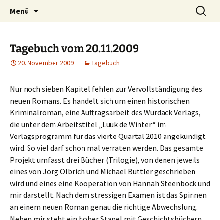
Willkommen im Reich der Geschichten
Timo Bader
Menü
Tagebuch vom 20.11.2009
20. November 2009
Tagebuch
Nur noch sieben Kapitel fehlen zur Vervollständigung des
neuen Romans. Es handelt sich um einen historischen
Kriminalroman, eine Auftragsarbeit des Wurdack Verlags,
die unter dem Arbeitstitel „Luuk de Winter“ im
Verlagsprogramm für das vierte Quartal 2010 angekündigt
wird. So viel darf schon mal verraten werden. Das gesamte
Projekt umfasst drei Bücher (Trilogie), von denen jeweils
eines von Jörg Olbrich und Michael Buttler geschrieben
wird und eines eine Kooperation von Hannah Steenbock und
mir darstellt. Nach dem stressigen Examen ist das Spinnen
an einem neuen Roman genau die richtige Abwechslung.
Neben mir steht ein hoher Stapel mit Geschichtsbüchern