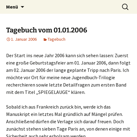
Willkommen im Reich der Geschichten
Timo Bader
Menü
Tagebuch vom 01.01.2006
1. Januar 2006
Tagebuch
Der Start ins neue Jahr 2006 kann sich sehen lassen: Zuerst
eine große Geburtstagsfeier am 01. Januar 2006, dann folgt
am 02. Januar 2006 der lange geplante Tripp nach Paris. Ich
möchte vor Ort für meine neue Jugendbuch-Trilogie
recherchieren sowie letzte Detailfragen zum ersten Band
mit dem Titel „SPIEGELAUGE“ klären.
Sobald ich aus Frankreich zurück bin, werde ich das
Manuskript ein letztes Mal gründlich auf Mängel prüfen.
Anschließend dürfen die Verlage sich darauf freuen. Doch
zunächst stehen sieben Tage Paris an, von denen einige mit
Sicherheit auch sehr erholsam werden …