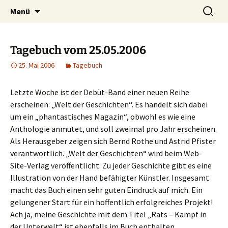
Willkommen im Reich der Geschichten
Timo Bader
Menü
Tagebuch vom 25.05.2006
25. Mai 2006
Tagebuch
Letzte Woche ist der Debüt-Band einer neuen Reihe
erscheinen: „Welt der Geschichten“. Es handelt sich dabei
um ein „phantastisches Magazin“, obwohl es wie eine
Anthologie anmutet, und soll zweimal pro Jahr erscheinen.
Als Herausgeber zeigen sich Bernd Rothe und Astrid Pfister
verantwortlich. „Welt der Geschichten“ wird beim Web-
Site-Verlag veröffentlicht. Zu jeder Geschichte gibt es eine
Illustration von der Hand befähigter Künstler. Insgesamt
macht das Buch einen sehr guten Eindruck auf mich. Ein
gelungener Start für ein hoffentlich erfolgreiches Projekt!
Ach ja, meine Geschichte mit dem Titel „Rats – Kampf in
der Unterwelt“ ist ebenfalls im Buch enthalten.