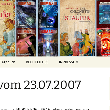
hichten
r
Tagebuch
RECHTLICHES
IMPRESSUM
vom 23.07.2007
lausur in „MIDDLE ENGLISH“ ist überstanden, genauso