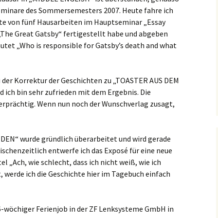
Seminare des Sommersemesters 2007. Heute fahre ich
rste von fünf Hausarbeiten im Hauptseminar „Essay
 „The Great Gatsby“ fertigestellt habe und abgeben
utet „Who is responsible for Gatsby’s death and what
 der Korrektur der Geschichten zu „TOASTER AUS DEM
ich bin sehr zufrieden mit dem Ergebnis. Die
erprächtig. Wenn nun noch der Wunschverlag zusagt,
“ wurde gründlich überarbeitet und wird gerade
schenzeitlich entwerfe ich das Exposé für eine neue
l „Ach, wie schlecht, dass ich nicht weiß, wie ich
st, werde ich die Geschichte hier im Tagebuch einfach
-wöchiger Ferienjob in der ZF Lenksysteme GmbH in