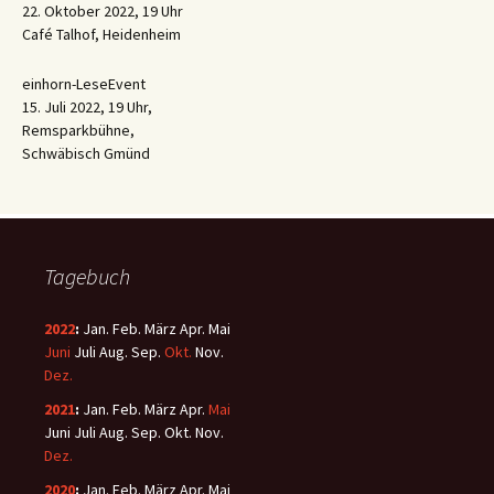
22. Oktober 2022, 19 Uhr
Café Talhof, Heidenheim
einhorn-LeseEvent
15. Juli 2022, 19 Uhr,
Remsparkbühne,
Schwäbisch Gmünd
Tagebuch
2022
:
Jan.
Feb.
März
Apr.
Mai
Juni
Juli
Aug.
Sep.
Okt.
Nov.
Dez.
2021
:
Jan.
Feb.
März
Apr.
Mai
Juni
Juli
Aug.
Sep.
Okt.
Nov.
Dez.
2020
:
Jan.
Feb.
März
Apr.
Mai