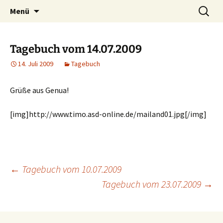
Willkommen im Reich der Geschichten
Timo Bader
Menü
Tagebuch vom 14.07.2009
14. Juli 2009
Tagebuch
Grüße aus Genua!
[img]http://www.timo.asd-online.de/mailand01.jpg[/img]
←
Tagebuch vom 10.07.2009
Tagebuch vom 23.07.2009
→