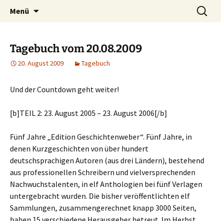
Willkommen im Reich der Geschichten
Timo Bader
Menü
Tagebuch vom 20.08.2009
20. August 2009
Tagebuch
Und der Countdown geht weiter!
[b]TEIL 2: 23. August 2005 – 23. August 2006[/b]
Fünf Jahre „Edition Geschichtenweber“. Fünf Jahre, in
denen Kurzgeschichten von über hundert
deutschsprachigen Autoren (aus drei Ländern), bestehend
aus professionellen Schreibern und vielversprechenden
Nachwuchstalenten, in elf Anthologien bei fünf Verlagen
untergebracht wurden. Die bisher veröffentlichten elf
Sammlungen, zusammengerechnet knapp 3000 Seiten,
haben 15 verschiedene Herausgeber betreut. Im Herbst