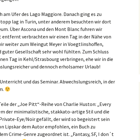
h am Ufer des Lago Maggiore. Danach ging es zu
topp lag in Turin, unter anderem besuchten wir dort
um. Über Ascona und den Mont Blanc fuhren wir
t entfernt verbrachten wir einen Tag in der Nähe von
ir weiter zum Weingut Meyer in Voegtlinshoffen,
d guter Gesellschaft sehr wohl fühlten. Zum Schluss
nen Tag in Kehl/Strasbourg verbringen, ehe wir in die
slungsreicher und dennoch erholsamer Urlaub!
 Unterricht und das Seminar. Abwechslungsreich, in der
am.
Teile der „Joe Pitt“-Reihe von Charlie Huston: „Every
m der minimalistische, stakkato-artige Stil und die
ivate-Eye/Noir gefällt, der wird so begeistert sein
on Lipskar dem Autor empfohlen, ein Buch zu
dem Crime-Genre zugeordnet ist. „Fantasy, SF, I don´t