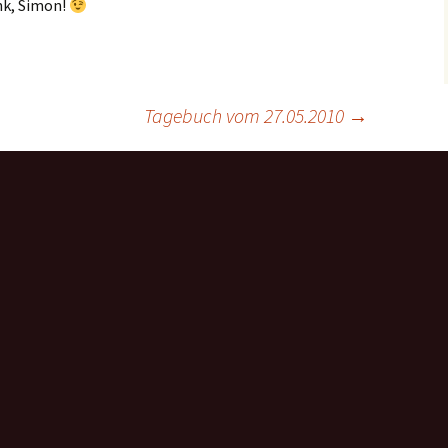
nk, Simon!
Tagebuch vom 27.05.2010
→