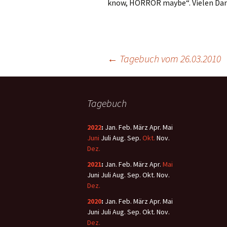
know, HORROR maybe“. Vielen Da
←
Tagebuch vom 26.03.2010
Tagebuch
2022
:
Jan.
Feb.
März
Apr.
Mai
Juni
Juli
Aug.
Sep.
Okt.
Nov.
Dez.
2021
:
Jan.
Feb.
März
Apr.
Mai
Juni
Juli
Aug.
Sep.
Okt.
Nov.
Dez.
2020
:
Jan.
Feb.
März
Apr.
Mai
Juni
Juli
Aug.
Sep.
Okt.
Nov.
Dez.