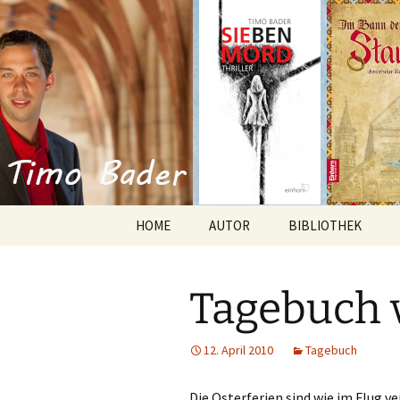
Willkommen im Reich der Gesc
Timo Bade
HOME
AUTOR
BIBLIOTHEK
Romane
Tagebuch 
Anthologien
Kurzgeschichten
12. April 2010
Tagebuch
Die Osterferien sind wie im Flug v