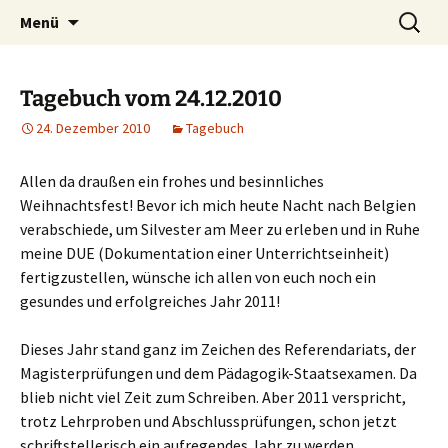
Willkommen im Reich der Geschichten
Timo Bader
Menü
Tagebuch vom 24.12.2010
24. Dezember 2010
Tagebuch
Allen da draußen ein frohes und besinnliches
Weihnachtsfest! Bevor ich mich heute Nacht nach Belgien
verabschiede, um Silvester am Meer zu erleben und in Ruhe
meine DUE (Dokumentation einer Unterrichtseinheit)
fertigzustellen, wünsche ich allen von euch noch ein
gesundes und erfolgreiches Jahr 2011!
Dieses Jahr stand ganz im Zeichen des Referendariats, der
Magisterprüfungen und dem Pädagogik-Staatsexamen. Da
blieb nicht viel Zeit zum Schreiben. Aber 2011 verspricht,
trotz Lehrproben und Abschlussprüfungen, schon jetzt
schriftstellerisch ein aufregendes Jahr zu werden.