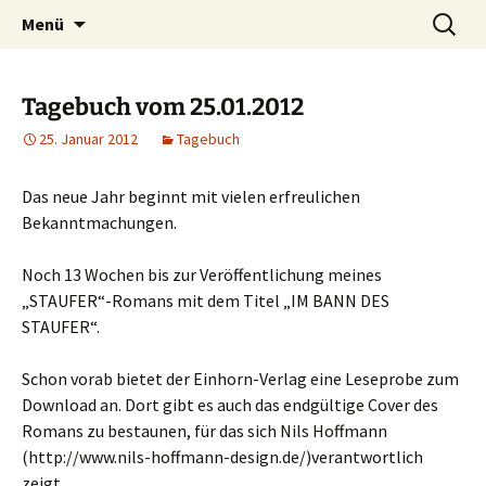
Willkommen im Reich der Geschichten
Timo Bader
Menü
Tagebuch vom 25.01.2012
25. Januar 2012
Tagebuch
Das neue Jahr beginnt mit vielen erfreulichen
Bekanntmachungen.
Noch 13 Wochen bis zur Veröffentlichung meines
„STAUFER“-Romans mit dem Titel „IM BANN DES
STAUFER“.
Schon vorab bietet der Einhorn-Verlag eine Leseprobe zum
Download an. Dort gibt es auch das endgültige Cover des
Romans zu bestaunen, für das sich Nils Hoffmann
(http://www.nils-hoffmann-design.de/)verantwortlich
zeigt.