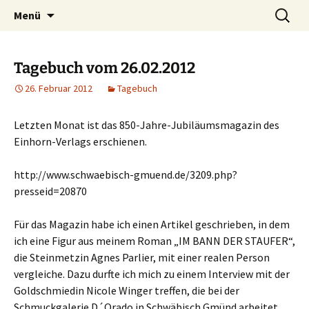
Willkommen im Reich der Geschichten
Timo Bader
Menü
Tagebuch vom 26.02.2012
26. Februar 2012
Tagebuch
Letzten Monat ist das 850-Jahre-Jubiläumsmagazin des
Einhorn-Verlags erschienen.
http://www.schwaebisch-gmuend.de/3209.php?
presseid=20870
Für das Magazin habe ich einen Artikel geschrieben, in dem
ich eine Figur aus meinem Roman „IM BANN DER STAUFER“,
die Steinmetzin Agnes Parlier, mit einer realen Person
vergleiche. Dazu durfte ich mich zu einem Interview mit der
Goldschmiedin Nicole Winger treffen, die bei der
Schmuckgalerie D´Orado in Schwäbisch Gmünd arbeitet.