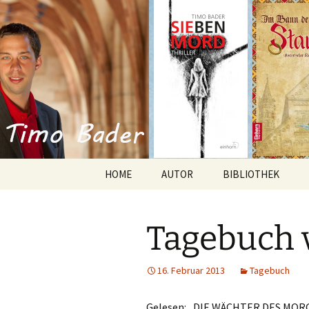
Willkommen im Reich der Gesc
Timo Bade
HOME
AUTOR
BIBLIOTHEK
Romane
Tagebuch 
Anthologien
Kurzgeschichten
16. Februar 2013
Tagebuch
Gelesen: „DIE WÄCHTER DES MORG