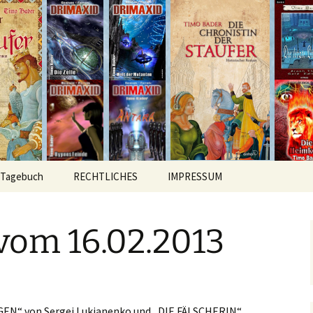
hichten
r
Tagebuch
RECHTLICHES
IMPRESSUM
vom 16.02.2013
EN“ von Sergej Lukianenko und „DIE FÄLSCHERIN“