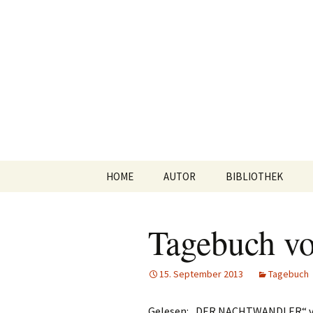
Willkommen im Reich der G
Timo Bade
HOME
AUTOR
BIBLIOTHEK
Romane
Tagebuch v
Anthologien
Kurzgeschichten
15. September 2013
Tagebuch
Gelesen: „DER NACHTWANDLER“ vo