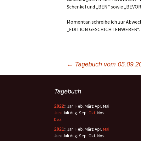
Schenkel und „BEN“ sowie „BEVOR
Momentan schreibe ich zur Abwechs
„EDITION GESCHICHTENWEBER“.
←
Tagebuch vom 05.09.2
Tagebuch
Jan.
Feb.
März
Apr.
Mai
2022
:
Juni
Juli
Aug.
Sep.
Okt.
Nov.
Dez.
Jan.
Feb.
März
Apr.
Mai
2021
:
Juni
Juli
Aug.
Sep.
Okt.
Nov.