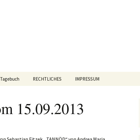
eschichten
r
Tagebuch
RECHTLICHES
IMPRESSUM
om 15.09.2013
n Sebastian Fitzek, „TANNÖD“ von Andrea Maria