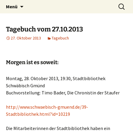
Willkommen im Reich der Geschichten
Timo Bader
Menü
Tagebuch vom 27.10.2013
27. Oktober 2013
Tagebuch
Morgen ist es soweit:
Montag, 28. Oktober 2013, 19:30, Stadtbibliothek
Schwäbisch Gmünd
Buchvorstellung: Timo Bader, Die Chronistin der Staufer
http://
www.schwaebisch-gmuend.de/
39-
Stadtbibliothek.html?id=1021
9
Die Mitarbeiterinnen der Stadtbibliothek haben ein