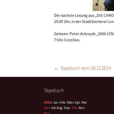
Die nächste Lesung aus „DIE CHRO
19:30 Uhr, in der Stadtbücherei Lor
Gelesen: Peter Ackroyds „DAN L
Thilo Corzilius.
←
Tagebuch vom 28.12.2014
Tagebuch
2022
:
Jan.
Feb.
März
Apr.
Mai
Juni
Juli
Aug.
Sep.
Okt.
Nov.
Dez.