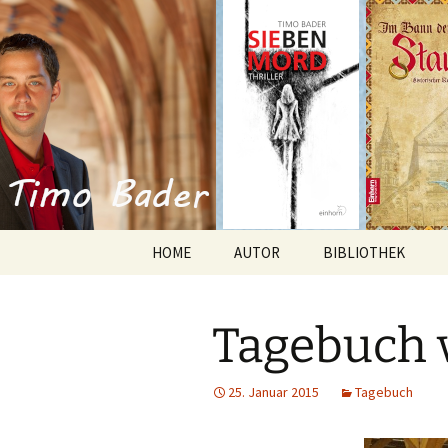
Willkommen im Reich der Gesc
Timo Bade
HOME
AUTOR
BIBLIOTHEK
Romane
Tagebuch 
Anthologien
Kurzgeschichten
25. Januar 2015
Tagebuch