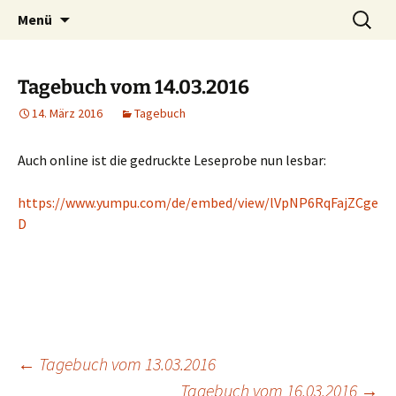
Willkommen im Reich der Geschichten
Timo Bader
Menü
Tagebuch vom 14.03.2016
14. März 2016
Tagebuch
Auch online ist die gedruckte Leseprobe nun lesbar:
https://www.yumpu.com/de/embed/view/lVpNP6RqFajZCge
D
←
Tagebuch vom 13.03.2016
Tagebuch vom 16.03.2016
→