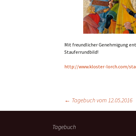
Mit freundlicher Genehmigung e
Stauferrundbild!
http://www.kloster-lorch.com/sta
←
Tagebuch vom 12.05.2016
Tagebuch