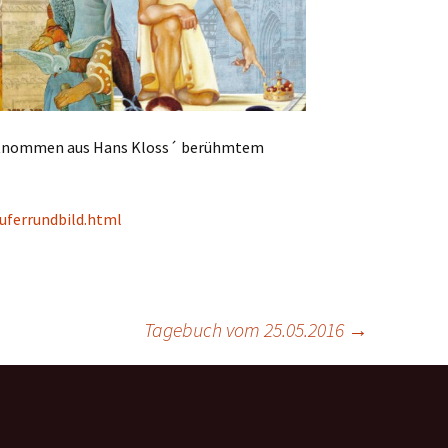
ntnommen aus Hans Kloss´ berühmtem
uferrundbild.html
Tagebuch vom 25.05.2016
→