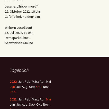
Lesung: „Siebenmord“
22. Oktober 2022, 19 Uhr
Café Talhof, Heidenheim
einhorn-LeseEvent
15. Juli 2022, 19 Uhr,
Remsparkbühne,
Schwäbisch Gmünd
Tagebuch
2022
:
Jan.
Feb.
März
Apr.
Mai
Juni
Juli
Aug.
Sep.
Okt.
Nov.
Dez.
2021
:
Jan.
Feb.
März
Apr.
Mai
Juni
Juli
Aug.
Sep.
Okt.
Nov.