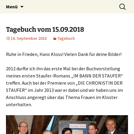
Willkommen im Reich der Geschichten
Timo Bader
Menü
Tagebuch vom 15.09.2018
16. September 2018
Tagebuch
Ruhe in Frieden, Hans Kloss! Vielen Dank für deine Bilder!
2012 durfte ich ihn das erste Mal bei der Buchvorstellung
meines ersten Staufer-Romans „IM BANN DER STAUFER“
treffen. Auch bei der Premiere von „DIE CHRONISTIN DER
STAUFER“ im Jahr 2013 war er dabei und wir haben uns im
Anschluss angeregt über das Thema Frauen im Kloster
unterhalten.