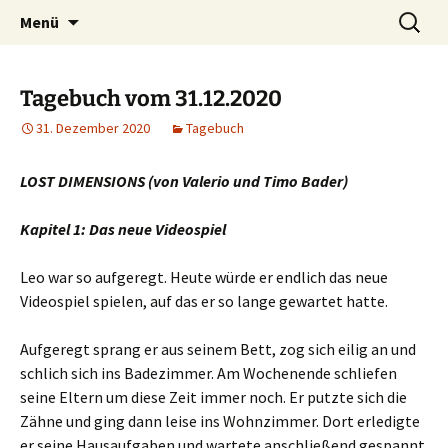
Willkommen im Reich der Geschichten
Timo Bader
Menü
Tagebuch vom 31.12.2020
31. Dezember 2020
Tagebuch
LOST DIMENSIONS (von Valerio und Timo Bader)
Kapitel 1: Das neue Videospiel
Leo war so aufgeregt. Heute würde er endlich das neue
Videospiel spielen, auf das er so lange gewartet hatte.
Aufgeregt sprang er aus seinem Bett, zog sich eilig an und
schlich sich ins Badezimmer. Am Wochenende schliefen
seine Eltern um diese Zeit immer noch. Er putzte sich die
Zähne und ging dann leise ins Wohnzimmer. Dort erledigte
er seine Hausaufgaben und wartete anschließend gespannt