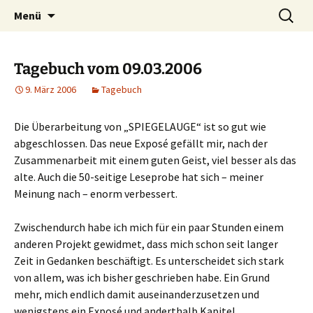
Willkommen im Reich der Geschichten
Timo Bader
Menü
Tagebuch vom 09.03.2006
9. März 2006
Tagebuch
Die Überarbeitung von „SPIEGELAUGE“ ist so gut wie
abgeschlossen. Das neue Exposé gefällt mir, nach der
Zusammenarbeit mit einem guten Geist, viel besser als das
alte. Auch die 50-seitige Leseprobe hat sich – meiner
Meinung nach – enorm verbessert.
Zwischendurch habe ich mich für ein paar Stunden einem
anderen Projekt gewidmet, dass mich schon seit langer
Zeit in Gedanken beschäftigt. Es unterscheidet sich stark
von allem, was ich bisher geschrieben habe. Ein Grund
mehr, mich endlich damit auseinanderzusetzen und
wenigstens ein Exposé und anderthalb Kapitel