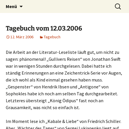
Willkommen im Reich der Geschichten
Timo Bader
Menü
Tagebuch vom 12.03.2006
12. März 2006
Tagebuch
Die Arbeit an der Literatur-Leseliste läuft gut, um nicht zu
sagen: phänomenal! „Gullivers Reisen“ von Jonathan Swift
war in wenigen Stunden durchgelesen. Dabei hatte ich
ständig Erinnerungen an eine Zeichentrick-Serie vor Augen,
die ich wohl als Kind einmal gesehen haben muss.
„Gespenster“ von Hendrik Ibsen und „Antigone“ von
Sophokles habe ich noch am selben Tag durchgearbeitet.
Letzteres übersteigt „König Ödipus“ fast noch an
Grausamkeit, was nicht so einfach ist.
Im Moment lese ich „Kabale & Liebe“ von Friedrich Schiller.
Aber „Wächter des Tages“ von Sergej Lukianenko liegt auf