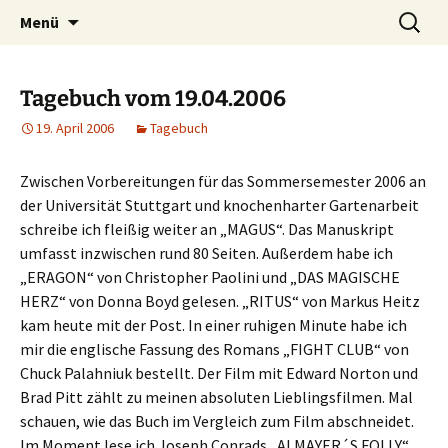
Willkommen im Reich der Geschichten
Timo Bader
Menü
Tagebuch vom 19.04.2006
19. April 2006
Tagebuch
Zwischen Vorbereitungen für das Sommersemester 2006 an
der Universität Stuttgart und knochenharter Gartenarbeit
schreibe ich fleißig weiter an „MAGUS“. Das Manuskript
umfasst inzwischen rund 80 Seiten. Außerdem habe ich
„ERAGON“ von Christopher Paolini und „DAS MAGISCHE
HERZ“ von Donna Boyd gelesen. „RITUS“ von Markus Heitz
kam heute mit der Post. In einer ruhigen Minute habe ich
mir die englische Fassung des Romans „FIGHT CLUB“ von
Chuck Palahniuk bestellt. Der Film mit Edward Norton und
Brad Pitt zählt zu meinen absoluten Lieblingsfilmen. Mal
schauen, wie das Buch im Vergleich zum Film abschneidet.
Im Moment lese ich Joseph Conrads „ALMAYER´S FOLLY“