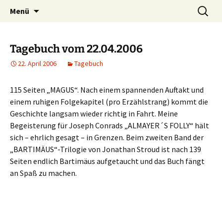
Willkommen im Reich der Geschichten
Timo Bader
Menü
Tagebuch vom 22.04.2006
22. April 2006
Tagebuch
115 Seiten „MAGUS“. Nach einem spannenden Auftakt und
einem ruhigen Folgekapitel (pro Erzählstrang) kommt die
Geschichte langsam wieder richtig in Fahrt. Meine
Begeisterung für Joseph Conrads „ALMAYER´S FOLLY“ hält
sich – ehrlich gesagt – in Grenzen. Beim zweiten Band der
„BARTIMÄUS“-Trilogie von Jonathan Stroud ist nach 139
Seiten endlich Bartimäus aufgetaucht und das Buch fängt
an Spaß zu machen.