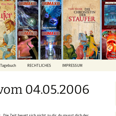
hichten
r
Tagebuch
RECHTLICHES
IMPRESSUM
vom 04.05.2006
 „Die Zeit beugt sich nicht zu dir, du musst dich der