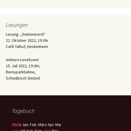
Lesungen
Lesung: „Siebenmord“
22. Oktober 2022, 19 Uhr
Café Talhof, Heidenheim
einhorn-LeseEvent
15. Juli 2022, 19 Uhr,
Remsparkbühne,
Schwäbisch Gmünd
Tagebuch
2022
:
Jan.
Feb.
März
Apr.
Mai
Juni
Juli
Aug.
Sep.
Okt.
Nov.