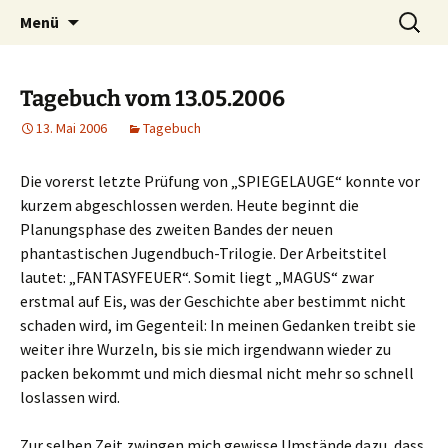
Willkommen im Reich der Geschichten
Timo Bader
Menü
Tagebuch vom 13.05.2006
13. Mai 2006
Tagebuch
Die vorerst letzte Prüfung von „SPIEGELAUGE“ konnte vor
kurzem abgeschlossen werden. Heute beginnt die
Planungsphase des zweiten Bandes der neuen
phantastischen Jugendbuch-Trilogie. Der Arbeitstitel
lautet: „FANTASYFEUER“. Somit liegt „MAGUS“ zwar
erstmal auf Eis, was der Geschichte aber bestimmt nicht
schaden wird, im Gegenteil: In meinen Gedanken treibt sie
weiter ihre Wurzeln, bis sie mich irgendwann wieder zu
packen bekommt und mich diesmal nicht mehr so schnell
loslassen wird.
Zur selben Zeit zwingen mich gewisse Umstände dazu, dass