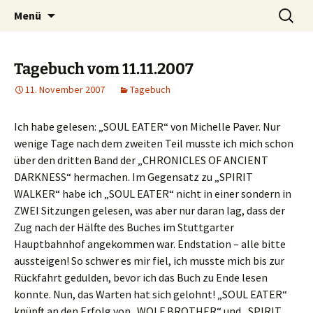
Willkommen im Reich der Geschichten
Timo Bader
Menü
Tagebuch vom 11.11.2007
11. November 2007
Tagebuch
Ich habe gelesen: „SOUL EATER“ von Michelle Paver. Nur
wenige Tage nach dem zweiten Teil musste ich mich schon
über den dritten Band der „CHRONICLES OF ANCIENT
DARKNESS“ hermachen. Im Gegensatz zu „SPIRIT
WALKER“ habe ich „SOUL EATER“ nicht in einer sondern in
ZWEI Sitzungen gelesen, was aber nur daran lag, dass der
Zug nach der Hälfte des Buches im Stuttgarter
Hauptbahnhof angekommen war. Endstation – alle bitte
aussteigen! So schwer es mir fiel, ich musste mich bis zur
Rückfahrt gedulden, bevor ich das Buch zu Ende lesen
konnte. Nun, das Warten hat sich gelohnt! „SOUL EATER“
knüpft an den Erfolg von „WOLF BROTHER“ und „SPIRIT