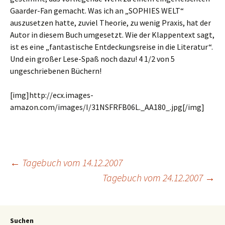
Gaarder-Fan gemacht. Was ich an „SOPHIES WELT“
auszusetzen hatte, zuviel Theorie, zu wenig Praxis, hat der
Autor in diesem Buch umgesetzt. Wie der Klappentext sagt,
ist es eine „fantastische Entdeckungsreise in die Literatur“.
Und ein großer Lese-Spaß noch dazu! 4 1/2 von 5
ungeschriebenen Büchern!
[img]http://ecx.images-
amazon.com/images/I/31NSFRFB06L._AA180_.jpg[/img]
←
Tagebuch vom 14.12.2007
Tagebuch vom 24.12.2007
→
Suchen