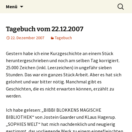
Willkommen im Reich der Geschichten
Timo Bader
Menü
Tagebuch vom 22.12.2007
22. Dezember 2007
Tagebuch
Gestern habe ich eine Kurzgeschichte an einem Stück
heruntergeschrieben und noch am selben Tag korrigiert.
25.000 Zeichen (inkl. Leerzeichen) in ungefähr sieben
Stunden. Das war ein ganzes Stück Arbeit. Aber es hat sich
gelohnt und war bitter nötig. Manchmal gibt es
Geschichten, die es nicht erwarten können, erzählt zu
werden.
Ich habe gelesen: „BIBBI BLOKKENS MAGISCHE
BIBLIOTHEK“ von Jostein Gaarder und KLaus Hagerup.
„SOPHIES WELT“ hat mich nachdenklich und neugierig
gestimmt, das vorliegende Werk zu einem eingefleischten