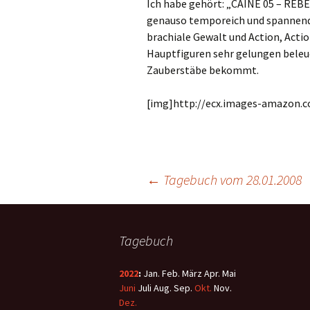
Ich habe gehört: „CAINE 05 – REB
genauso temporeich und spannend d
brachiale Gewalt und Action, Actio
Hauptfiguren sehr gelungen beleuch
Zauberstäbe bekommt.
[img]http://ecx.images-amazon.c
←
Tagebuch vom 28.01.2008
Tagebuch
2022
:
Jan.
Feb.
März
Apr.
Mai
Juni
Juli
Aug.
Sep.
Okt.
Nov.
Dez.