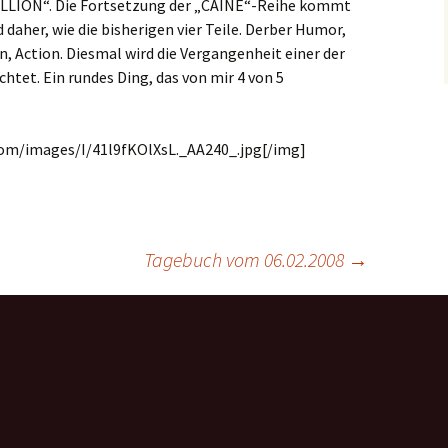
ELLION“. Die Fortsetzung der „CAINE“-Reihe kommt
aher, wie die bisherigen vier Teile. Derber Humor,
n, Action. Diesmal wird die Vergangenheit einer der
tet. Ein rundes Ding, das von mir 4 von 5
om/images/I/41l9fKOlXsL._AA240_.jpg[/img]
Tagebuch vom 06.02.2008
→