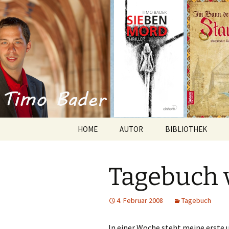
Willkommen im Reich der Gesc
Timo Bade
HOME
AUTOR
BIBLIOTHEK
Romane
Tagebuch 
Anthologien
Kurzgeschichten
4. Februar 2008
Tagebuch
In einer Woche steht meine erste 