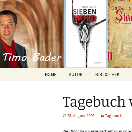
Willkommen im Reich der Gesc
Timo Bade
HOME
AUTOR
BIBLIOTHEK
Romane
Tagebuch 
Anthologien
Kurzgeschichten
25. August 2008
Tagebuch
Vier Wochen Ferienarbeit sind scho