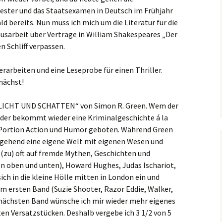
ester und das Staatsexamen in Deutsch im Frühjahr
ld bereits. Nun muss ich mich um die Literatur für die
arbeit über Verträge in William Shakespeares „Der
 Schliff verpassen.
rarbeiten und eine Leseprobe für einen Thriller.
nächst!
N LICHT UND SCHATTEN“ von Simon R. Green. Wem der
, der bekommt wieder eine Kriminalgeschichte á la
 Portion Action und Humor geboten. Während Green
gehend eine eigene Welt mit eigenen Wesen und
al (zu) oft auf fremde Mythen, Geschichten und
on oben und unten), Howard Hughes, Judas Ischariot,
ch in die kleine Hölle mitten in London ein und
em ersten Band (Suzie Shooter, Razor Eddie, Walker,
n nächsten Band wünsche ich mir wieder mehr eigenes
en Versatzstücken. Deshalb vergebe ich 3 1/2 von 5