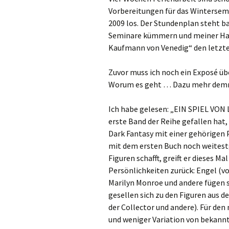
Vorbereitungen für das Wintersem
2009 los. Der Stundenplan steht ba
Seminare kümmern und meiner Haus
Kaufmann von Venedig“ den letzten
Zuvor muss ich noch ein Exposé übe
Worum es geht … Dazu mehr dem
Ich habe gelesen: „EIN SPIEL VO
erste Band der Reihe gefallen hat
Dark Fantasy mit einer gehörigen
mit dem ersten Buch noch weitest
Figuren schafft, greift er dieses M
Persönlichkeiten zurück: Engel (v
Marilyn Monroe und andere fügen si
gesellen sich zu den Figuren aus d
der Collector und andere). Für de
und weniger Variation von bekannt