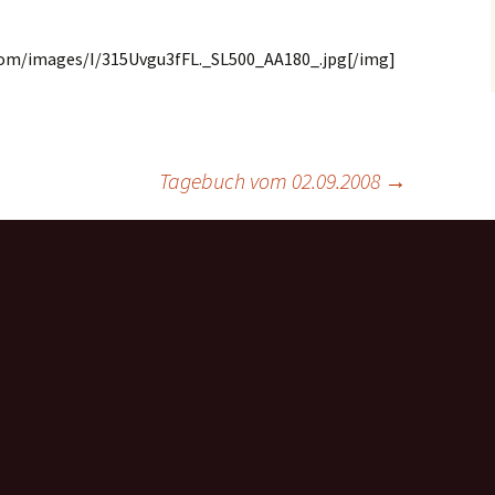
com/images/I/315Uvgu3fFL._SL500_AA180_.jpg[/img]
Tagebuch vom 02.09.2008
→