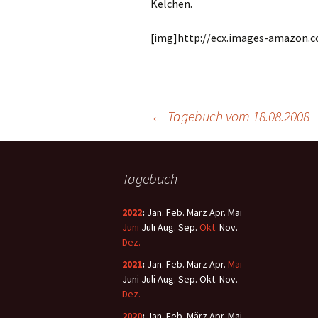
Kelchen.
[img]http://ecx.images-amazon.
←
Tagebuch vom 18.08.2008
Tagebuch
2022
:
Jan.
Feb.
März
Apr.
Mai
Juni
Juli
Aug.
Sep.
Okt.
Nov.
Dez.
2021
:
Jan.
Feb.
März
Apr.
Mai
Juni
Juli
Aug.
Sep.
Okt.
Nov.
Dez.
2020
:
Jan.
Feb.
März
Apr.
Mai