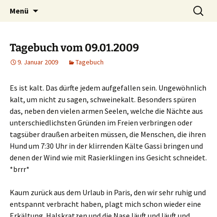
Willkommen im Reich der Geschichten
Timo Bader
Menü
Tagebuch vom 09.01.2009
9. Januar 2009
Tagebuch
Es ist kalt. Das dürfte jedem aufgefallen sein. Ungewöhnlich
kalt, um nicht zu sagen, schweinekalt. Besonders spüren
das, neben den vielen armen Seelen, welche die Nächte aus
unterschiedlichsten Gründen im Freien verbringen oder
tagsüber draußen arbeiten müssen, die Menschen, die ihren
Hund um 7:30 Uhr in der klirrenden Kälte Gassi bringen und
denen der Wind wie mit Rasierklingen ins Gesicht schneidet.
*brrr*
Kaum zurück aus dem Urlaub in Paris, den wir sehr ruhig und
entspannt verbracht haben, plagt mich schon wieder eine
Erkältung. Halskratzen und die Nase läuft und läuft und