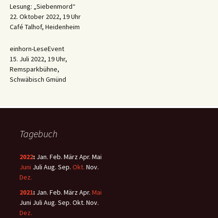
Lesung: „Siebenmord“
22. Oktober 2022, 19 Uhr
Café Talhof, Heidenheim
einhorn-LeseEvent
15. Juli 2022, 19 Uhr,
Remsparkbühne,
Schwäbisch Gmünd
Tagebuch
2022
:
Jan.
Feb.
März
Apr.
Mai
Juni
Juli
Aug.
Sep.
Okt.
Nov.
Dez.
2021
:
Jan.
Feb.
März
Apr.
Mai
Juni
Juli
Aug.
Sep.
Okt.
Nov.
Dez.