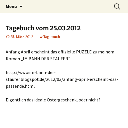
Willkommen im Reich der Geschichten
Timo Bader
Menü
Tagebuch vom 25.03.2012
25. März 2012
Tagebuch
Anfang April erscheint das offizielle PUZZLE zu meinem
Roman „IM BANN DER STAUFER“.
http://www.im-bann-der-
staufer.blogspot.de/2012/03/anfang-april-erscheint-das-
passende.html
Eigentlich das ideale Ostergeschenk, oder nicht?