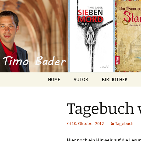
Willkommen im Reich der Gesc
Timo Bade
HOME
AUTOR
BIBLIOTHEK
Romane
Tagebuch 
Anthologien
Kurzgeschichten
10. Oktober 2012
Tagebuch
Hier noch ein Hinweis auf die Les