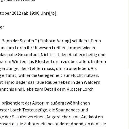
tober 2012 (ab 19:00 Uhr)[/b]
fer
 Bann der Staufer“ (Einhorn-Verlag) schildert Timo
rund um Lorch ihr Unwesen treiben. Immer wieder
das nahe Gmünd auf. Nichts ist den Räubern heilig und
eren Winter, das Kloster Lorch zu überfallen. In ihren
ger Junge, der stehlen muss, um zu überleben. Als
rfährt, will er die Gelegenheit zur Flucht nutzen.
bt Timo Bader das raue Räuberleben in den Wäldern
nntnis und Liebe zum Detail dem Kloster Lorch.
) präsentiert der Autor im außergewöhnlichen
ster Lorch Textauszüge, die Spannendes und
e der Staufer vereinen. Angereichert mit Anekdoten
rwartet die Zuhörer ein besonderer Abend, an dem sie