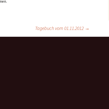
nnen.
Tagebuch vom 01.11.2012
→