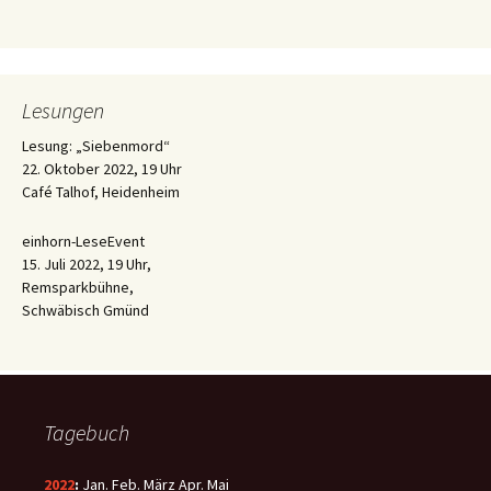
Lesungen
Lesung: „Siebenmord“
22. Oktober 2022, 19 Uhr
Café Talhof, Heidenheim
einhorn-LeseEvent
15. Juli 2022, 19 Uhr,
Remsparkbühne,
Schwäbisch Gmünd
Tagebuch
2022
:
Jan.
Feb.
März
Apr.
Mai