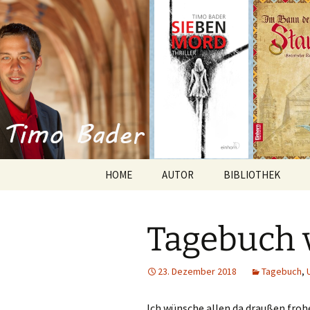
Willkommen im Reich der Gesc
Timo Bade
HOME
AUTOR
BIBLIOTHEK
Romane
Tagebuch 
Anthologien
Kurzgeschichten
23. Dezember 2018
Tagebuch
,
Ich wünsche allen da draußen froh