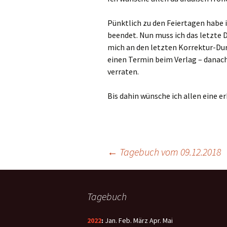
Pünktlich zu den Feiertagen habe 
beendet. Nun muss ich das letzte D
mich an den letzten Korrektur-Du
einen Termin beim Verlag – danach
verraten.
Bis dahin wünsche ich allen eine e
←
Tagebuch vom 09.12.2018
Tagebuch
2022
:
Jan.
Feb.
März
Apr.
Mai