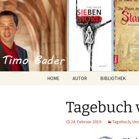
Willkommen im Reich der Gesc
Timo Bade
HOME
AUTOR
BIBLIOTHEK
Romane
Tagebuch 
Anthologien
Kurzgeschichten
24. Februar 2019
Tagebuch
,
Unc