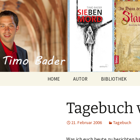
Willkommen im Reich der Gesc
Timo Bade
HOME
AUTOR
BIBLIOTHEK
Romane
Tagebuch 
Anthologien
Kurzgeschichten
21. Februar 2006
Tagebuch
Was ich euch heute zu berichten h