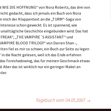
N WIE DIE HOFFNUNG“ von Nora Roberts, das drei von
icht gedacht, dass ich jemals ein Buch von Nora
m mich der Klappentext an die „TURM“-Saga von
Interesse schon geweckt. Es ist spannend, wie
e unalltägliche Geschichte eingebunden wird. Das hat
DU FREAK“, „THE VAMPIRE´S ASSISTANT“ und
„VAMPIRE BLOOD TRILOGY“ von Darren Shan -,
ten fiel es mir so schwer, ein Buch zur Seite zu legen
 in die Nacht gelesen, weil ich das Ende erfahren
r das Foreshadowing, das für meinen Geschmack etwas
. Aber das ist wirklich nur ein geringer Makel an
ler.
Tagebuch vom 04.05.2007
→