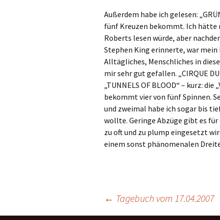
Außerdem habe ich gelesen: „GRÜ
fünf Kreuzen bekommt. Ich hätte n
Roberts lesen würde, aber nachde
Stephen King erinnerte, war mein 
Alltägliches, Menschliches in dies
mir sehr gut gefallen. „CIRQUE 
„TUNNELS OF BLOOD“ – kurz: die 
bekommt vier von fünf Spinnen. Sel
und zweimal habe ich sogar bis tief
wollte. Geringe Abzüge gibt es fü
zu oft und zu plump eingesetzt wird
einem sonst phänomenalen Dreitei
←
Tagebuch vom 17.04.2007