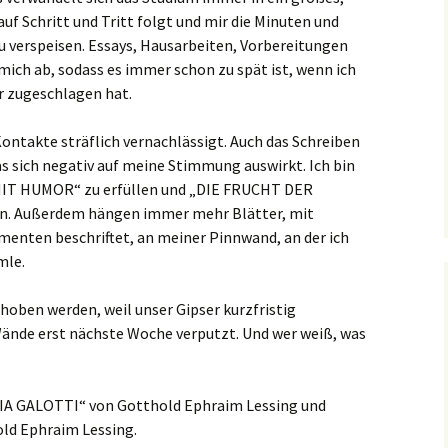
uf Schritt und Tritt folgt und mir die Minuten und
zu verspeisen. Essays, Hausarbeiten, Vorbereitungen
mich ab, sodass es immer schon zu spät ist, wenn ich
 zugeschlagen hat.
Kontakte sträflich vernachlässigt. Auch das Schreiben
 sich negativ auf meine Stimmung auswirkt. Ich bin
 MIT HUMOR“ zu erfüllen und „DIE FRUCHT DER
. Außerdem hängen immer mehr Blätter, mit
enten beschriftet, an meiner Pinnwand, an der ich
mle.
oben werden, weil unser Gipser kurzfristig
 Wände erst nächste Woche verputzt. Und wer weiß, was
ILIA GALOTTI“ von Gotthold Ephraim Lessing und
d Ephraim Lessing.