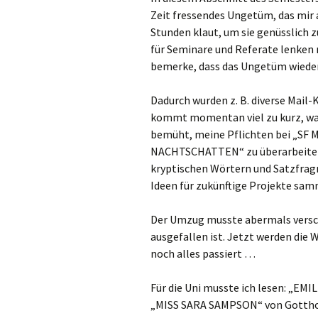
Zeit fressendes Ungetüm, das mir a
Stunden klaut, um sie genüsslich 
für Seminare und Referate lenken 
bemerke, dass das Ungetüm wieder
Dadurch wurden z. B. diverse Mail-
kommt momentan viel zu kurz, was
bemüht, meine Pflichten bei „SF
NACHTSCHATTEN“ zu überarbeiten
kryptischen Wörtern und Satzfragm
Ideen für zukünftige Projekte sam
Der Umzug musste abermals versch
ausgefallen ist. Jetzt werden die
noch alles passiert …
Für die Uni musste ich lesen: „EM
„MISS SARA SAMPSON“ von Gotthol