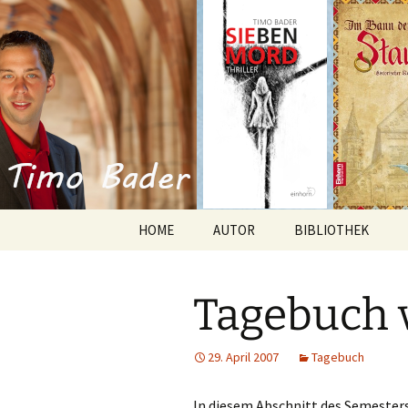
Willkommen im Reich der Gesc
Timo Bade
HOME
AUTOR
BIBLIOTHEK
Romane
Tagebuch 
Anthologien
Kurzgeschichten
29. April 2007
Tagebuch
In diesem Abschnitt des Semesters